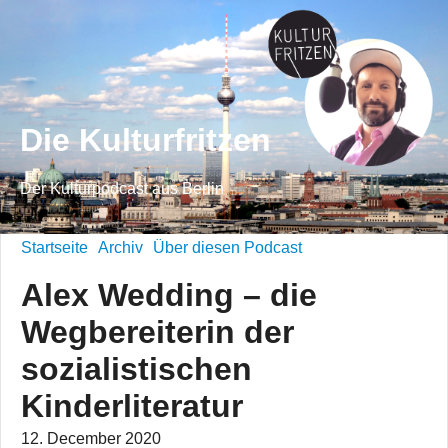
Die Kulturfritzen
Der Kulturpodcast aus Berlin
Startseite
Archiv
Über diesen Podcast
Alex Wedding – die
Wegbereiterin der
sozialistischen
Kinderliteratur
12. December 2020