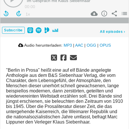
Im Gespräch mit Klaus Siebenhaar
00:00
Subscribe
All episodes
›
Audio herunterladen:
MP3
|
AAC
|
OGG
|
OPUS
"Berlin in Prosa" heißt eine auf elf Bände angelegte
Anthologie aus dem B&S Siebenhaar Verlag, die vom
Charakter, dem Lebensgefühl, der Atmosphäre, den
Menschen dieser unerhört schnell gewachsenen, lange
beispiellos modernen, dann zerstörten, geteilten und
wiedervereinten Weltstadt erzählen soll. Drei Bände sind
jüngst erschienen, sie beleuchten den Zeitraum von 1910
bis 1945. Über die Prosaliteratur dieser Zeit, die das
untergehende Kaiserreich, die Weimarer Republik und
die nationalsozialistischen Jahre umfasst, befragt Marc
Lippuner den Verleger Klaus Siebenhaar.