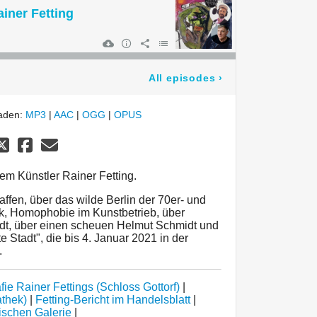
iner Fetting
All episodes
›
laden:
MP3
|
AAC
|
OGG
|
OPUS
em Künstler Rainer Fetting.
affen, über das wilde Berlin der 70er- und
ik, Homophobie im Kunstbetrieb, über
andt, über einen scheuen Helmut Schmidt und
e Stadt", die bis 4. Januar 2021 in der
.
fie Rainer Fettings (Schloss Gottorf)
|
athek)
|
Fetting-Bericht im Handelsblatt
|
nischen Galerie
|