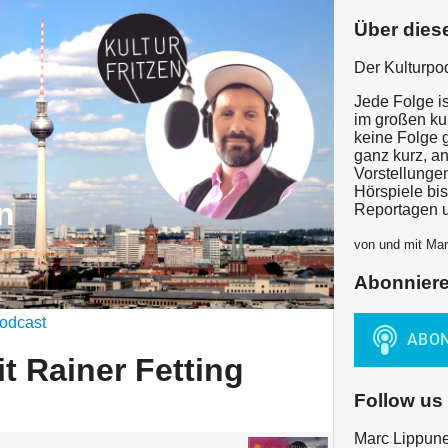
Über dies
Der Kulturpod
Jede Folge i
im großen kul
keine Folge g
ganz kurz, an
Vorstellunge
Hörspiele bi
en
Reportagen u
von und mit Mar
Abonnier
odcast
t Rainer Fetting
Follow us
Marc Lippun