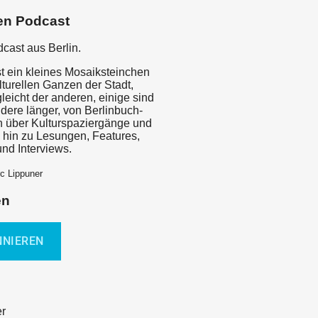
en Podcast
cast aus Berlin.
st ein kleines Mosaiksteinchen
turellen Ganzen der Stadt,
leicht der anderen, einige sind
dere länger, von Berlinbuch-
n über Kulturspaziergänge und
s hin zu Lesungen, Features,
nd Interviews.
c Lippuner
en
er