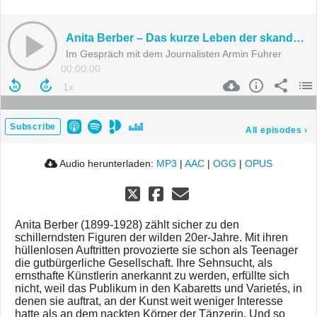
Anita Berber – Das kurze Leben der skandalumwitterten Tänzerin
Im Gespräch mit dem Journalisten Armin Fuhrer
00:00:00
Subscribe
All episodes
›
Audio herunterladen:
MP3
|
AAC
|
OGG
|
OPUS
Anita Berber (1899-1928) zählt sicher zu den
schillerndsten Figuren der wilden 20er-Jahre. Mit ihren
hüllenlosen Auftritten provozierte sie schon als Teenager
die gutbürgerliche Gesellschaft. Ihre Sehnsucht, als
ernsthafte Künstlerin anerkannt zu werden, erfüllte sich
nicht, weil das Publikum in den Kabaretts und Varietés, in
denen sie auftrat, an der Kunst weit weniger Interesse
hatte als an dem nackten Körper der Tänzerin. Und so