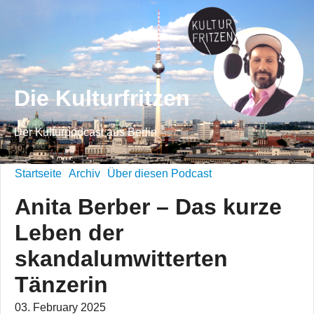
Die Kulturfritzen
Der Kulturpodcast aus Berlin
Startseite
Archiv
Über diesen Podcast
Anita Berber – Das kurze
Leben der
skandalumwitterten
Tänzerin
03. February 2025