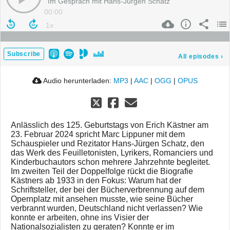
Im Gespräch mit Hans-Jürgen Schatz
00:00
Subscribe
All episodes
›
Audio herunterladen:
MP3
|
AAC
|
OGG
|
OPUS
Anlässlich des 125. Geburtstags von Erich Kästner am
23. Februar 2024 spricht Marc Lippuner mit dem
Schauspieler und Rezitator Hans-Jürgen Schatz, den
das Werk des Feuilletonisten, Lyrikers, Romanciers und
Kinderbuchautors schon mehrere Jahrzehnte begleitet.
Im zweiten Teil der Doppelfolge rückt die Biografie
Kästners ab 1933 in den Fokus: Warum hat der
Schriftsteller, der bei der Bücherverbrennung auf dem
Opernplatz mit ansehen musste, wie seine Bücher
verbrannt wurden, Deutschland nicht verlassen? Wie
konnte er arbeiten, ohne ins Visier der
Nationalsozialisten zu geraten? Konnte er im