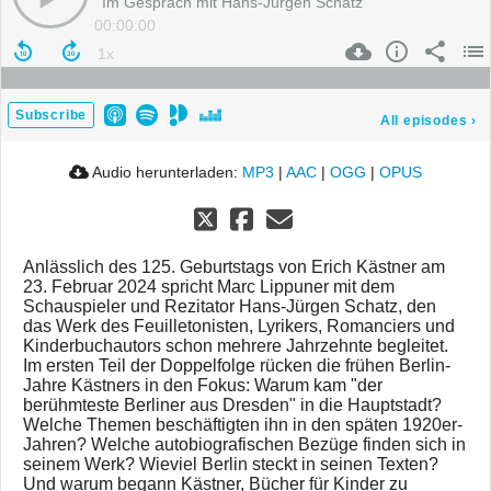
Im Gespräch mit Hans-Jürgen Schatz
00:00:00
Subscribe
All episodes
›
Audio herunterladen:
MP3
|
AAC
|
OGG
|
OPUS
Anlässlich des 125. Geburtstags von Erich Kästner am
23. Februar 2024 spricht Marc Lippuner mit dem
Schauspieler und Rezitator Hans-Jürgen Schatz, den
das Werk des Feuilletonisten, Lyrikers, Romanciers und
Kinderbuchautors schon mehrere Jahrzehnte begleitet.
Im ersten Teil der Doppelfolge rücken die frühen Berlin-
Jahre Kästners in den Fokus: Warum kam "der
berühmteste Berliner aus Dresden" in die Hauptstadt?
Welche Themen beschäftigten ihn in den späten 1920er-
Jahren? Welche autobiografischen Bezüge finden sich in
seinem Werk? Wieviel Berlin steckt in seinen Texten?
Und warum begann Kästner, Bücher für Kinder zu